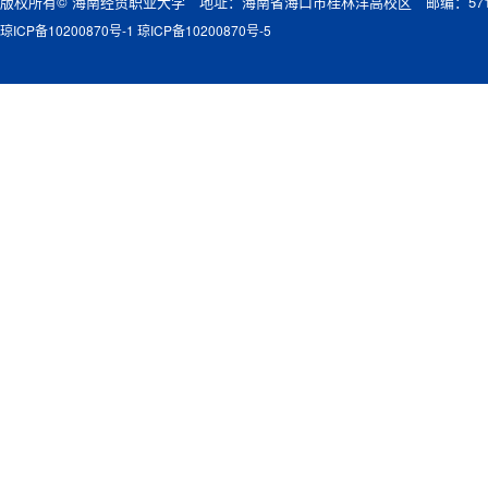
版权所有© 海南经贸职业大学 地址：海南省海口市桂林洋高校区 邮编：571
琼ICP备10200870号-1 琼ICP备10200870号-5