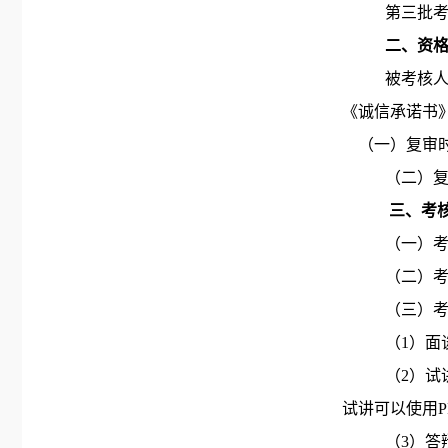
第三批
二、资
被考核
《诚信承诺书
（一）复审时间
（二）
三、考
（一）
（二）
（三）
（
1）面
（
2）试
试讲可以使用
（
3）答