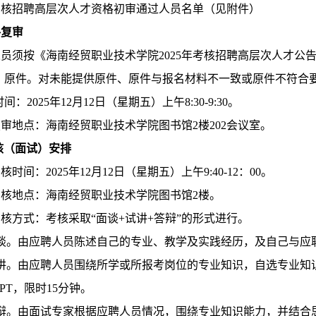
考核招聘高层次人才资格初审通过人员名单（见附件）
格复审
人员须按《
海南经贸职业技术学院
202
5
年考核招聘高层次人才公
》原件。对未能提供原件、原件与报名材料不一致或原件不符合
：2025年12月12日（星期五）上午8:30-9:30。
复审地点：
海南经贸职业技术学院
图书馆
2楼202会议室。
核（面试）安排
考核时间：
2025年12月12日（星期五）上午9:40-12：00。
考核地点：
海南经贸职业技术学院
图书馆
2楼。
考核方式：
考核采取
“面谈+试讲+答辩”的形式进行。
谈。由
应聘人员
陈述自己的专业、教学及实践经历，及自己与应
讲。由
应聘人员
围绕所学或所报考岗位的专业知识，自选专业知
PPT，限时15分钟。
辩。由面试专家根据
应聘人员
情况，围绕专业知识能力，并结合