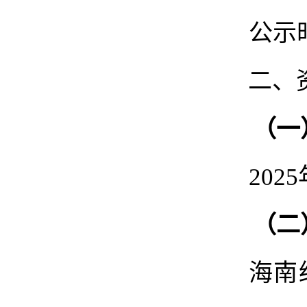
公示
二、
（一
202
（二
海南