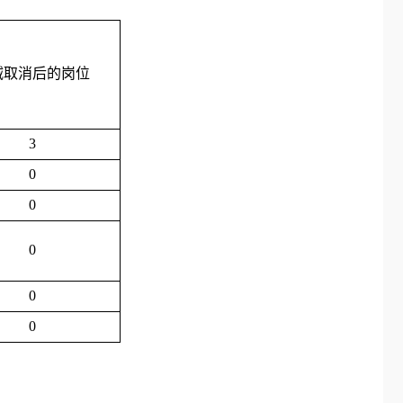
减取消后的岗位
3
0
0
0
0
0