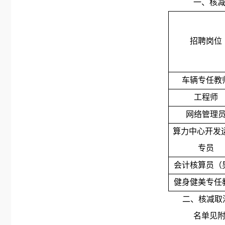
一、核
招聘岗位
车辆专任教
工程师
网络管理
算力中心开发
专员
会计核算员（
健身健美专任
二
、
核减取
名单见