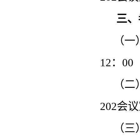
三、
（一
12：00
（二
202会
（三