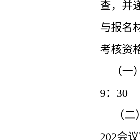
查，并
与报名
考核资
（一） 
9：
（二
202会