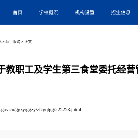
首页
学校概况
机构设置
招生信息
讯
>
项目采购
>
正文
于教职工及学生第三食堂委托经营
n.gov.cn/ggzy/ggzy/zfcgqtgg/225253.jhtml