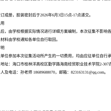
装订成册，胶装密封后于
2026年
6
月
3
日
15点-17点
递交。
采用
集后，由学校根据实际情况进行详细方案编制，本次征集不影响
交材料由学校通知各单位自行取回。
声明
征单位参加本次征集活动所产生的一切费用，均由应征单位自行
系地址：海口市桂林洋高校区勤学路海南经贸职业技术学院
2-30
系人及电话：孙老师
18689688070，邮箱：823163131@qq.com。