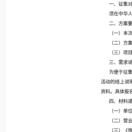
一、征集
须在中华
二、方案
（一）本
（二）方
（三）项
三、需求
为便于征
活动的线上说
资料。具体报
四、材料
（一）单
（二）营
（三）《